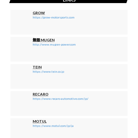
GROW
https://grow-motorsports.com
無限 MUGEN
http://www.mugen-power.com
TEIN
https://www.tein.co.jp
RECARO
https://www.recaro-automotive.com/jp/
MOTUL
https://www.motul.com/jp/ja