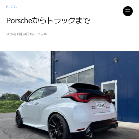
コ
BLOG
ン
テ
Porscheからトラックまで
ン
ツ
by
2024年8月24日
レフィル
へ
ス
キ
ッ
プ