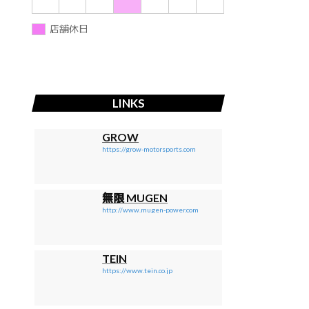
店舗休日
LINKS
GROW
https://grow-motorsports.com
無限 MUGEN
http://www.mugen-power.com
TEIN
https://www.tein.co.jp