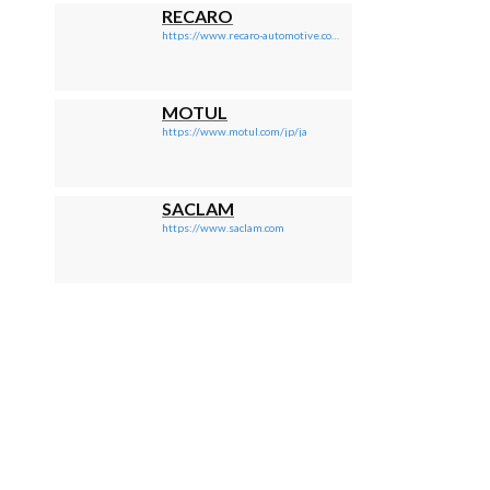
RECARO
https://www.recaro-automotive.com/jp/
MOTUL
https://www.motul.com/jp/ja
SACLAM
https://www.saclam.com