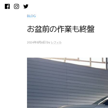
コ
Facebook
Instagram
Twitter
ン
テ
BLOG
ン
お盆前の作業も終盤
ツ
へ
ス
by
2024年8月6日
レフィル
キ
ッ
プ