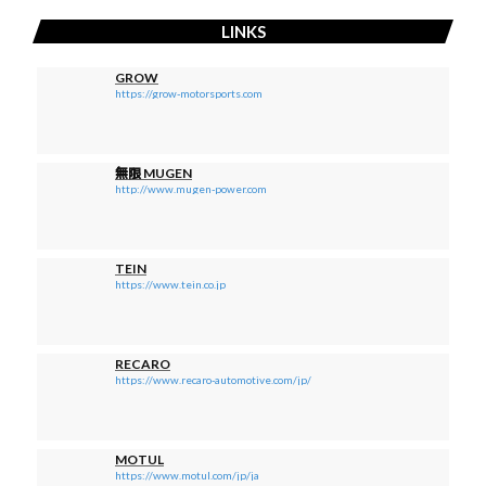
LINKS
GROW
https://grow-motorsports.com
無限 MUGEN
http://www.mugen-power.com
TEIN
https://www.tein.co.jp
RECARO
https://www.recaro-automotive.com/jp/
MOTUL
https://www.motul.com/jp/ja