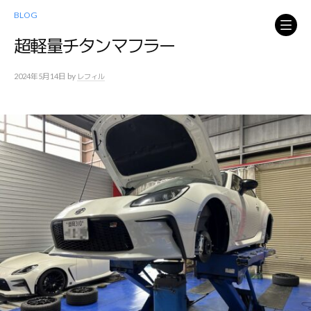
コ
BLOG
ン
テ
超軽量チタンマフラー
ン
ツ
by
2024年5月14日
レフィル
へ
ス
キ
ッ
プ