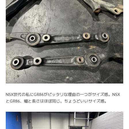
NSX世代の私にGR86がピッタリな理由の一つがサイズ感。NSX
とGR86、幅と長さはほぼ同じ、ちょうどいいサイズ感。