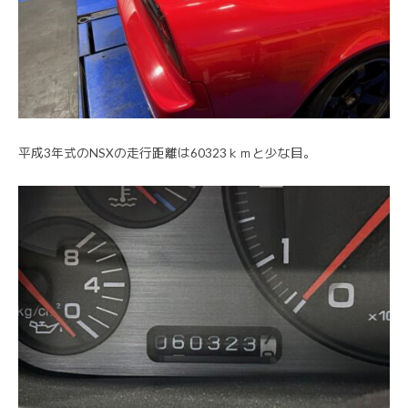
平成3年式のNSXの走行距離は60323ｋｍと少な目。