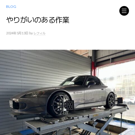
コ
BLOG
ン
テ
やりがいのある作業
ン
ツ
by
2024年5月13日
レフィル
へ
ス
キ
ッ
プ