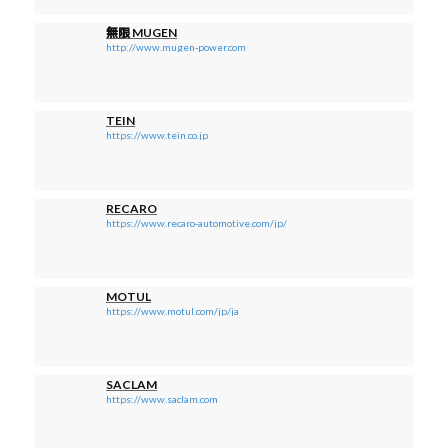
無限 MUGEN
http://www.mugen-power.com
TEIN
https://www.tein.co.jp
RECARO
https://www.recaro-automotive.com/jp/
MOTUL
https://www.motul.com/jp/ja
SACLAM
https://www.saclam.com