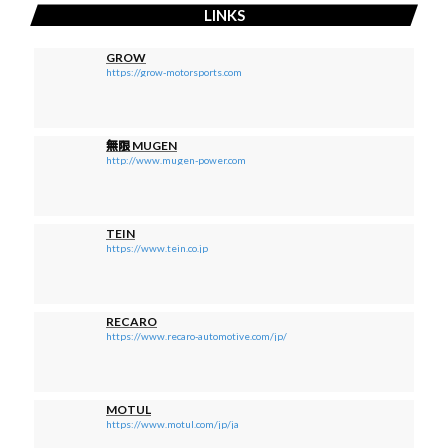
LINKS
GROW
https://grow-motorsports.com
無限 MUGEN
http://www.mugen-power.com
TEIN
https://www.tein.co.jp
RECARO
https://www.recaro-automotive.com/jp/
MOTUL
https://www.motul.com/jp/ja