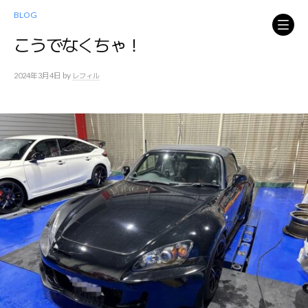
コ
BLOG
ン
テ
こうでなくちゃ！
ン
ツ
by
2024年3月4日
レフィル
へ
ス
キ
ッ
プ