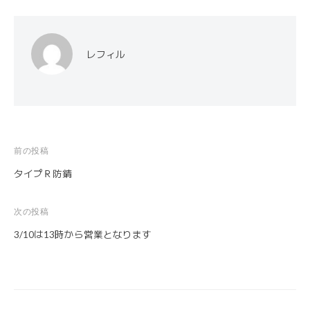
レフィル
前の投稿
投
タイプＲ防錆
稿
ナ
次の投稿
ビ
3/10は13時から営業となります
ゲ
ー
シ