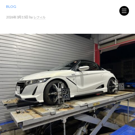
コ
BLOG
ン
テ
by
2026年3月15日
レフィル
ン
ツ
へ
ス
キ
ッ
プ