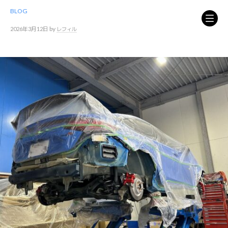
コ
BLOG
ン
テ
by
2026年3月12日
レフィル
ン
ツ
へ
ス
キ
ッ
プ