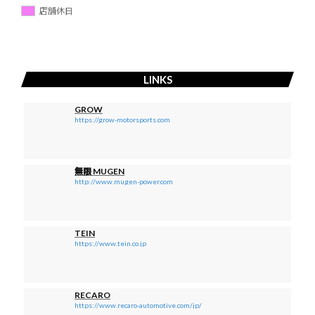
店舗休日
LINKS
GROW
https://grow-motorsports.com
無限 MUGEN
http://www.mugen-power.com
TEIN
https://www.tein.co.jp
RECARO
https://www.recaro-automotive.com/jp/