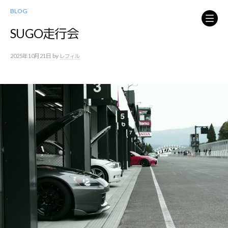
コ
BLOG
ン
テ
SUGO走行会
ン
ツ
by
2025年10月21日
レフィル
へ
ス
キ
ッ
プ