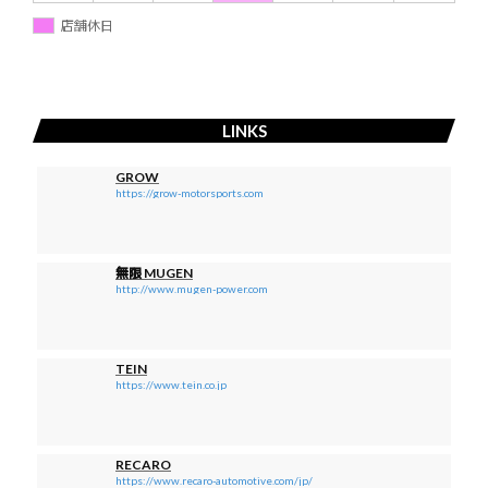
店舗休日
LINKS
GROW
https://grow-motorsports.com
無限 MUGEN
http://www.mugen-power.com
TEIN
https://www.tein.co.jp
RECARO
https://www.recaro-automotive.com/jp/