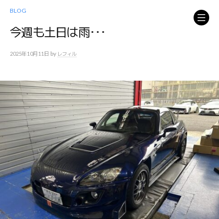
コ
BLOG
ン
テ
今週も土日は雨･･･
ン
ツ
by
2025年10月11日
レフィル
へ
ス
キ
ッ
プ