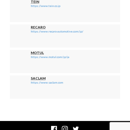
TEIN
https://www.tein.co.jp
RECARO
https://www.recaro-automotive.com/jp/
MOTUL
https://www.motul.com/jp/ja
SACLAM
https://www.saclam.com
Facebook
Instagram
Twitter