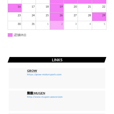
16
17
18
19
20
21
22
23
24
25
26
27
28
29
30
31
1
2
3
4
5
店舗休日
LINKS
GROW
https://grow-motorsports.com
無限 MUGEN
http://www.mugen-power.com