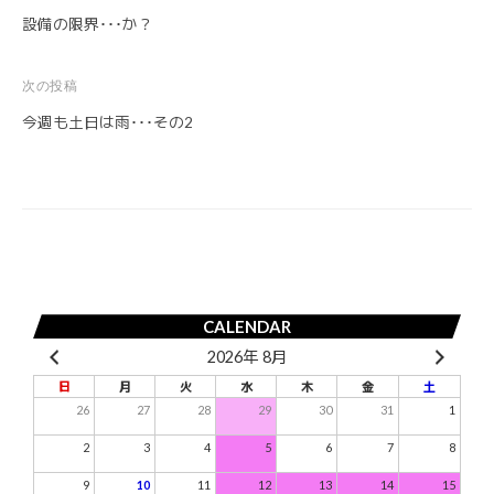
設備の限界･･･か？
稿
ナ
次の投稿
ビ
今週も土日は雨･･･その2
ゲ
ー
シ
ョ
ン
CALENDAR
2026年 8月
日
月
火
水
木
金
土
26
27
28
29
30
31
1
2
3
4
5
6
7
8
9
10
11
12
13
14
15