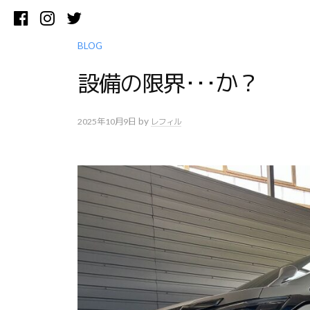
コ
Facebook
Instagram
Twitter
ン
テ
BLOG
ン
設備の限界･･･か？
ツ
へ
ス
by
2025年10月9日
レフィル
キ
ッ
プ