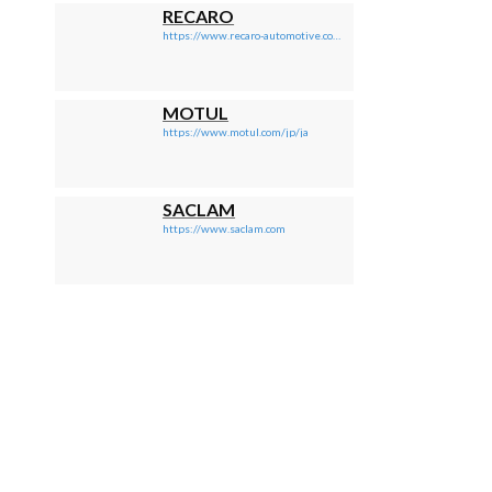
RECARO
https://www.recaro-automotive.com/jp/
MOTUL
https://www.motul.com/jp/ja
SACLAM
https://www.saclam.com