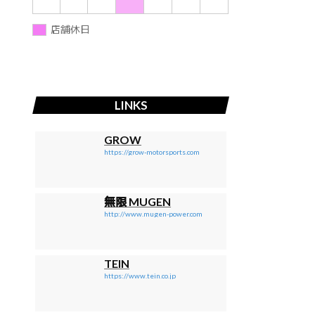
店舗休日
LINKS
GROW
https://grow-motorsports.com
無限 MUGEN
http://www.mugen-power.com
TEIN
https://www.tein.co.jp