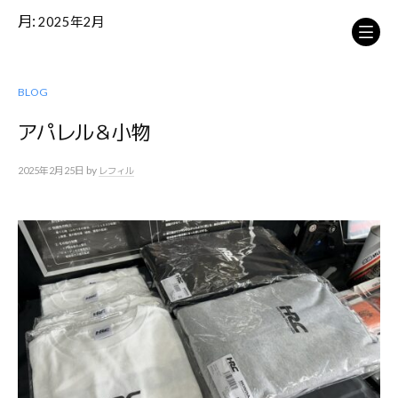
コ
月:
2025年2月
ン
テ
ン
ツ
BLOG
へ
アパレル＆小物
ス
キ
by
2025年2月25日
ッ
レフィル
プ