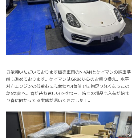
ご依頼いただいております販売車両のN-VANとケイマンの納車準
備も進めております。ケイマンはGR86からのお乗り換え。水平
対向エンジンの低重心に心奪われ4気筒では物足りなくなったの
か6気筒へ。春が待ち遠しいですね～。箱もの部品も入荷が始ま
り春に向かってる実感が湧いてきました！。