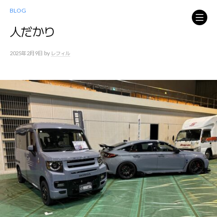
コ
BLOG
ン
テ
人だかり
ン
ツ
by
2025年2月9日
レフィル
へ
ス
キ
ッ
プ