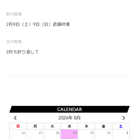
前の投稿
投
2月8日（土）9日（日）店舗休業
稿
ナ
次の投稿
ビ
2月も折り返して
ゲ
ー
シ
ョ
ン
CALENDAR
2026年 8月
日
月
火
水
木
金
土
26
27
28
29
30
31
1