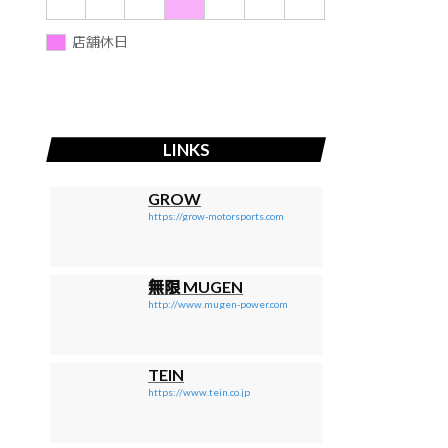
店舗休日
LINKS
GROW
https://grow-motorsports.com
無限 MUGEN
http://www.mugen-power.com
TEIN
https://www.tein.co.jp