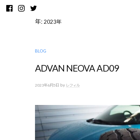
コ
Facebook
Instagram
Twitter
ン
テ
年:
2023年
ン
ツ
へ
BLOG
ス
キ
ADVAN NEOVA AD09
ッ
プ
by
2023年6月5日
レフィル