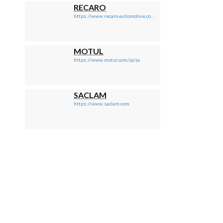
RECARO
https://www.recaro-automotive.com/jp/
MOTUL
https://www.motul.com/jp/ja
SACLAM
https://www.saclam.com