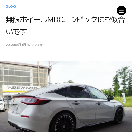
コ
BLOG
ン
テ
無限ホイールMDC、シビックにお似合
ン
いです
ツ
へ
ス
by
2023年6月4日
レフィル
キ
ッ
プ