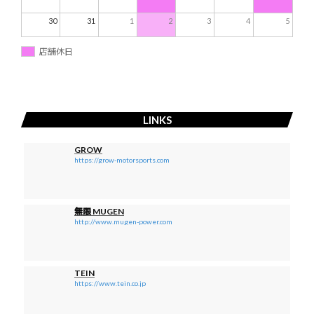
30
31
1
2
3
4
5
店舗休日
LINKS
GROW
https://grow-motorsports.com
無限 MUGEN
http://www.mugen-power.com
TEIN
https://www.tein.co.jp