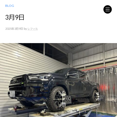
コ
BLOG
ン
テ
3月9日
ン
ツ
by
2025年3月9日
レフィル
へ
ス
キ
ッ
プ