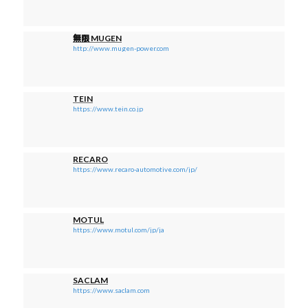
無限 MUGEN
http://www.mugen-power.com
TEIN
https://www.tein.co.jp
RECARO
https://www.recaro-automotive.com/jp/
MOTUL
https://www.motul.com/jp/ja
SACLAM
https://www.saclam.com