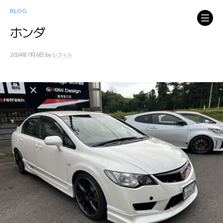
コ
BLOG
ン
テ
ホンダ
ン
ツ
by
2024年7月6日
レフィル
へ
ス
キ
ッ
プ