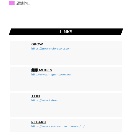
店舗休日
LINKS
GROW
https://grow-motorsports.com
無限 MUGEN
http://www.mugen-power.com
TEIN
https://www.tein.co.jp
RECARO
https://www.recaro-automotive.com/jp/