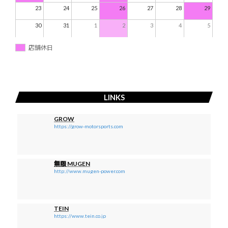
23
24
25
26
27
28
29
30
31
1
2
3
4
5
店舗休日
LINKS
GROW
https://grow-motorsports.com
無限 MUGEN
http://www.mugen-power.com
TEIN
https://www.tein.co.jp