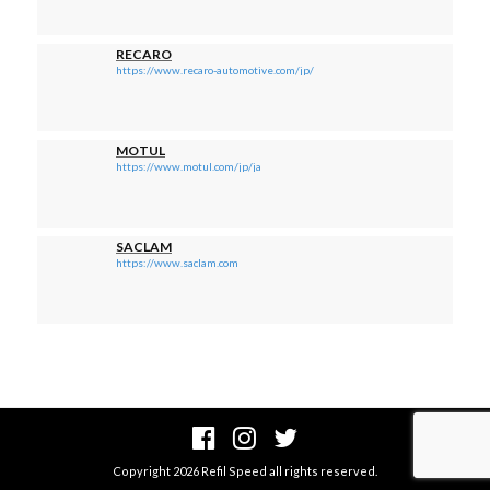
RECARO
https://www.recaro-automotive.com/jp/
MOTUL
https://www.motul.com/jp/ja
SACLAM
https://www.saclam.com
Facebook
Instagram
Twitter
Copyright 2026 Refil Speed all rights reserved.