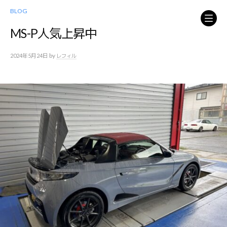
コ
BLOG
ン
テ
MS-P人気上昇中
ン
ツ
by
2024年5月24日
レフィル
へ
ス
キ
ッ
プ