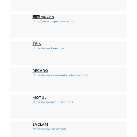
無限 MUGEN
http://www.mugen-power.com
TEIN
https://www.tein.co.jp
RECARO
https://www.recaro-automotive.com/jp/
MOTUL
https://www.motul.com/jp/ja
SACLAM
https://www.saclam.com