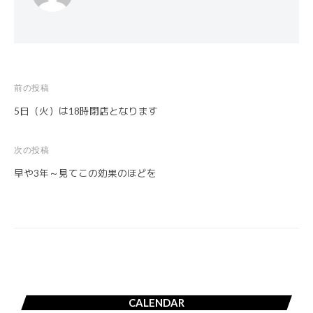
前の投稿
投
5日（火）は18時閉店となります
稿
ナ
次の投稿
ビ
早や3年～見てこの効果のほどを
ゲ
ー
シ
ョ
ン
CALENDAR