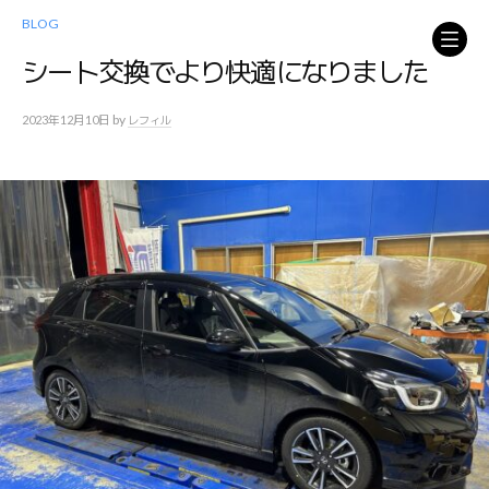
コ
BLOG
ン
テ
シート交換でより快適になりました
ン
ツ
by
2023年12月10日
レフィル
へ
ス
キ
ッ
プ