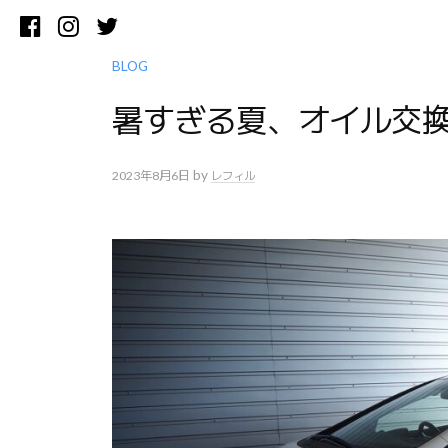
コ
Facebook
Instagram
Twitter
ン
テ
BLOG
ン
暑すぎる夏、オイル交
ツ
へ
ス
by
2023年8月6日
レフィル
キ
ッ
プ