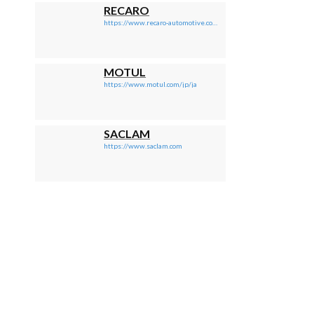
RECARO
https://www.recaro-automotive.com/jp/
MOTUL
https://www.motul.com/jp/ja
SACLAM
https://www.saclam.com