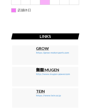
店舗休日
LINKS
GROW
https://grow-motorsports.com
無限 MUGEN
http://www.mugen-power.com
TEIN
https://www.tein.co.jp