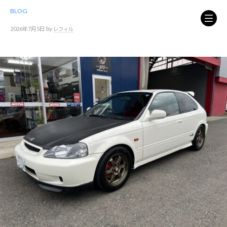
コ
BLOG
ン
テ
by
2026年7月5日
レフィル
ン
ツ
へ
ス
キ
ッ
プ