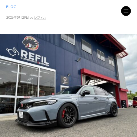
コ
BLOG
ン
テ
by
2026年5月29日
レフィル
ン
ツ
へ
ス
キ
ッ
プ