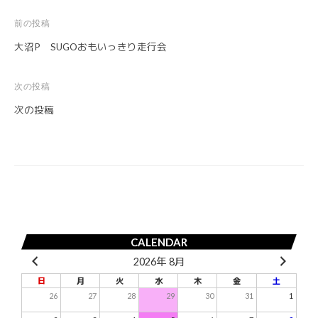
前の投稿
投
大沼P SUGOおもいっきり走行会
稿
ナ
次の投稿
ビ
次の投稿
ゲ
ー
シ
ョ
ン
CALENDAR
2026年 8月
日
月
火
水
木
金
土
26
27
28
29
30
31
1