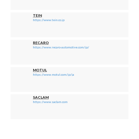
TEIN
https://www.tein.co.jp
RECARO
https://www.recaro-automotive.com/jp/
MOTUL
https://www.motul.com/jp/ja
SACLAM
https://www.saclam.com