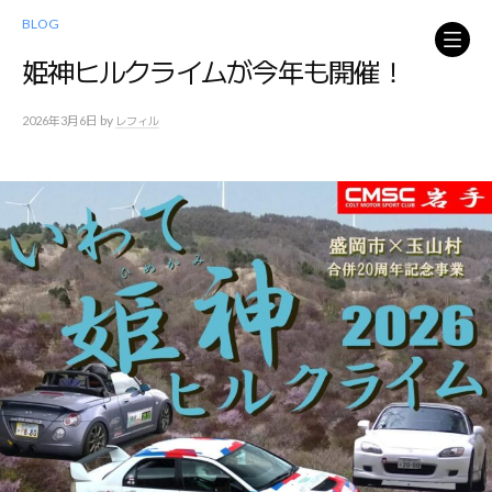
コ
BLOG
ン
テ
姫神ヒルクライムが今年も開催！
ン
ツ
by
2026年3月6日
レフィル
へ
ス
キ
ッ
プ