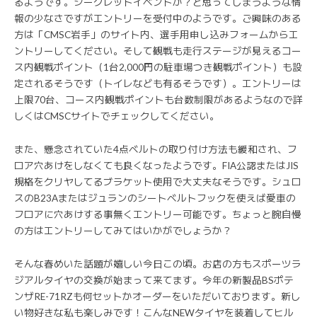
るようです。シークレットイベントか？と思ってしまうような情
報の少なさですがエントリーを受付中のようです。ご興味のある
方は「CMSC岩手」のサイト内、選手用申し込みフォームからエ
ントリーしてください。そして観戦も走行ステージが見えるコー
ス内観戦ポイント（1台2,000円の駐車場つき観戦ポイント）も設
定されるそうです（トイレなども有るそうです）。エントリーは
上限70台、コース内観戦ポイントも台数制限があるようなので詳
しくはCMSCサイトでチェックしてください。
また、懸念されていた4点ベルトの取り付け方法も緩和され、フ
ロア穴あけをしなくても良くなったようです。FIA公認またはJIS
規格をクリヤしてるブラケット使用で大丈夫なそうです。シュロ
スのB23Aまたはジュランのシートベルトフックを使えば愛車の
フロアに穴あけする事無くエントリー可能です。ちょっと腕自慢
の方はエントリーしてみてはいかがでしょうか？
そんな春めいた話題が嬉しい今日この頃。お店の方もスポーツラ
ジアルタイヤの交換が始まって来てます。今年の新製品BSポテ
ンザRE-71RZも何セットかオーダーをいただいております。新し
い物好きな私も楽しみです！こんなNEWタイヤを装着してヒル