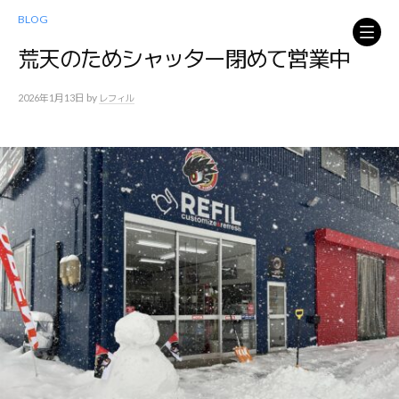
コ
BLOG
ン
テ
荒天のためシャッター閉めて営業中
ン
ツ
by
2026年1月13日
レフィル
へ
ス
キ
ッ
プ