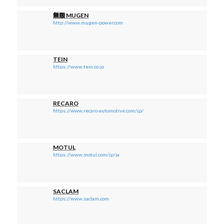
無限 MUGEN
http://www.mugen-power.com
TEIN
https://www.tein.co.jp
RECARO
https://www.recaro-automotive.com/jp/
MOTUL
https://www.motul.com/jp/ja
SACLAM
https://www.saclam.com