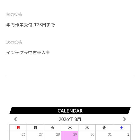
前の投稿
投
年内作業受付は28日まで
稿
ナ
次の投稿
ビ
インテグラ中古車入庫
ゲ
ー
シ
ョ
ン
CALENDAR
2026年 8月
日
月
火
水
木
金
土
26
27
28
29
30
31
1