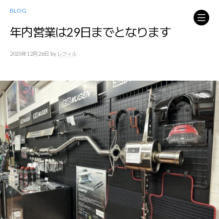
コ
BLOG
ン
テ
年内営業は29日までとなります
ン
ツ
by
2025年12月26日
レフィル
へ
ス
キ
ッ
プ