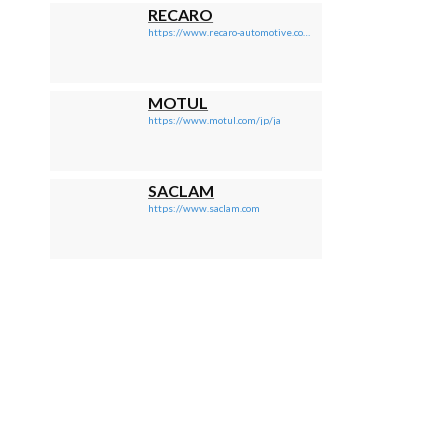
RECARO
https://www.recaro-automotive.com/jp/
MOTUL
https://www.motul.com/jp/ja
SACLAM
https://www.saclam.com