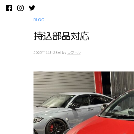
コ
Facebook
Instagram
Twitter
ン
テ
BLOG
ン
持込部品対応
ツ
へ
ス
by
2025年11月28日
レフィル
キ
ッ
プ