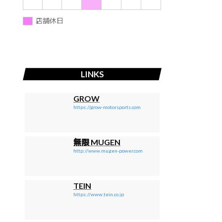
店舗休日
LINKS
GROW
https://grow-motorsports.com
無限 MUGEN
http://www.mugen-power.com
TEIN
https://www.tein.co.jp