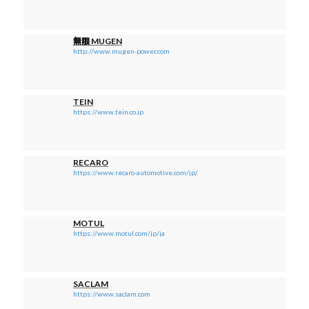
無限 MUGEN
http://www.mugen-power.com
TEIN
https://www.tein.co.jp
RECARO
https://www.recaro-automotive.com/jp/
MOTUL
https://www.motul.com/jp/ja
SACLAM
https://www.saclam.com