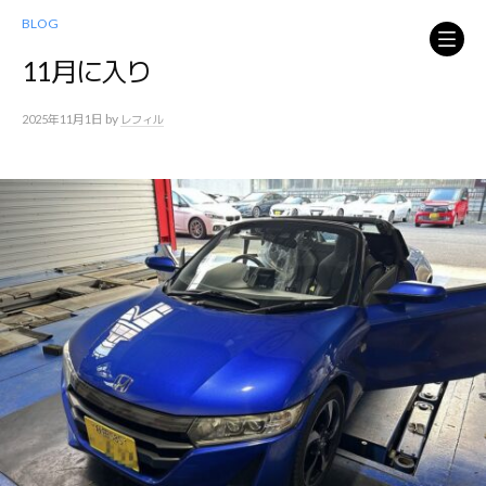
コ
BLOG
ン
テ
11月に入り
ン
ツ
by
2025年11月1日
レフィル
へ
ス
キ
ッ
プ