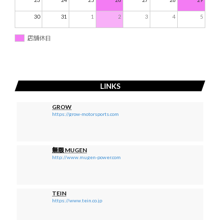
30
31
1
2
3
4
5
店舗休日
LINKS
GROW
https://grow-motorsports.com
無限 MUGEN
http://www.mugen-power.com
TEIN
https://www.tein.co.jp