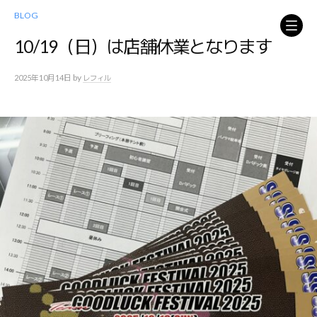
コ
BLOG
ン
テ
10/19（日）は店舗休業となります
ン
ツ
by
2025年10月14日
レフィル
へ
ス
キ
ッ
プ