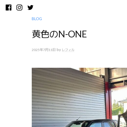
コ
Facebook
Instagram
Twitter
ン
テ
BLOG
ン
黄色のN-ONE
ツ
へ
ス
by
2025年7月11日
レフィル
キ
ッ
プ