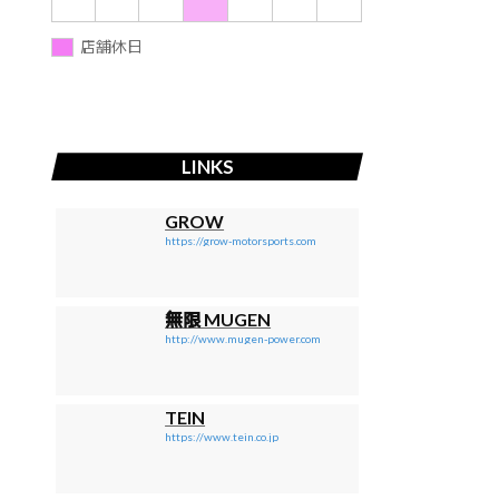
店舗休日
LINKS
GROW
https://grow-motorsports.com
無限 MUGEN
http://www.mugen-power.com
TEIN
https://www.tein.co.jp