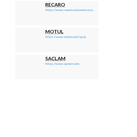
RECARO
https://www.recaro-automotive.com/jp/
MOTUL
https://www.motul.com/jp/ja
SACLAM
https://www.saclam.com