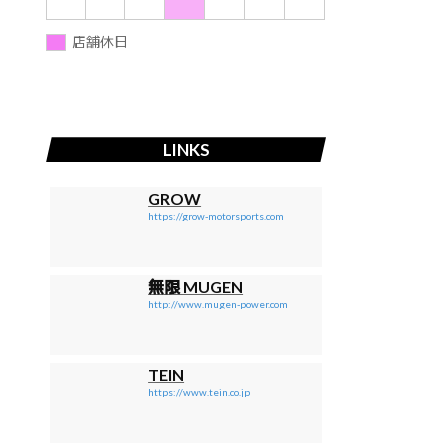
店舗休日
LINKS
GROW
https://grow-motorsports.com
無限 MUGEN
http://www.mugen-power.com
TEIN
https://www.tein.co.jp