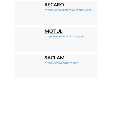
RECARO
https://www.recaro-automotive.com/jp/
MOTUL
https://www.motul.com/jp/ja
SACLAM
https://www.saclam.com