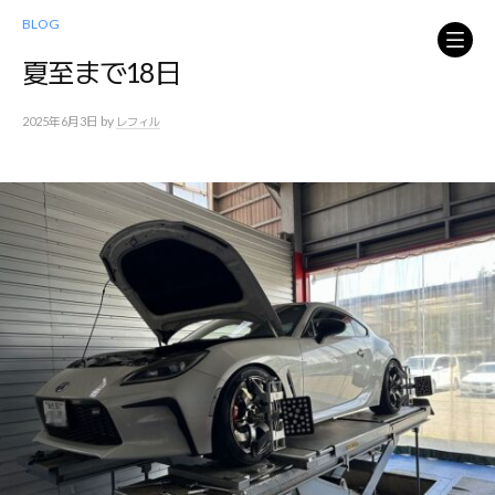
コ
BLOG
ン
テ
夏至まで18日
ン
ツ
by
2025年6月3日
レフィル
へ
ス
キ
ッ
プ