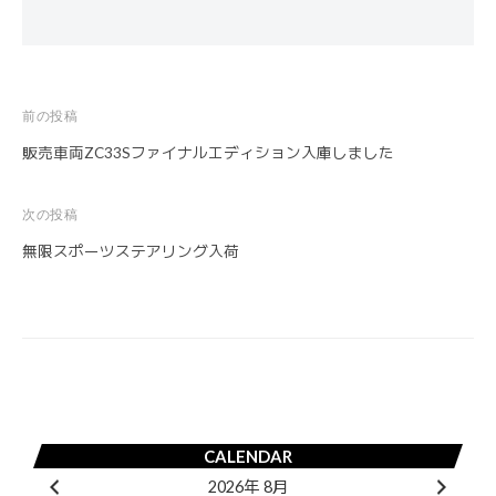
前の投稿
投
販売車両ZC33Sファイナルエディション入庫しました
稿
ナ
次の投稿
ビ
無限スポーツステアリング入荷
ゲ
ー
シ
ョ
ン
CALENDAR
2026年 8月