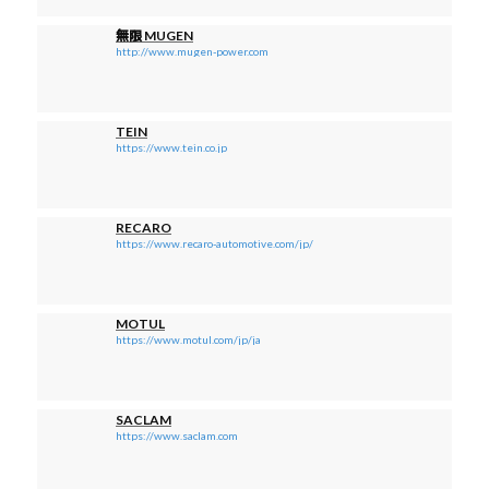
無限 MUGEN
http://www.mugen-power.com
TEIN
https://www.tein.co.jp
RECARO
https://www.recaro-automotive.com/jp/
MOTUL
https://www.motul.com/jp/ja
SACLAM
https://www.saclam.com