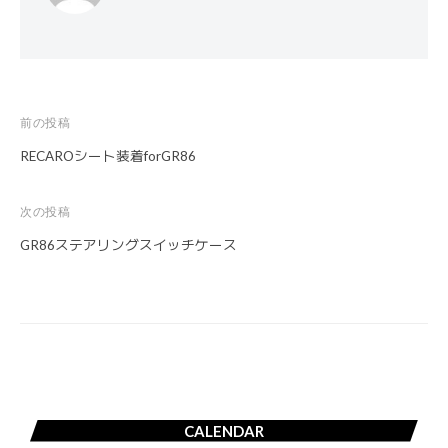
前の投稿
投
RECAROシート装着forGR86
稿
ナ
次の投稿
ビ
GR86ステアリングスイッチケース
ゲ
ー
シ
ョ
ン
CALENDAR