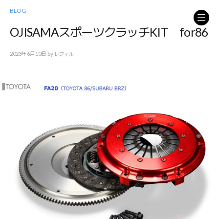
コ
BLOG
ン
テ
OJISAMAスポーツクラッチKIT for86
ン
ツ
by
2023年6月10日
レフィル
へ
ス
キ
ッ
プ