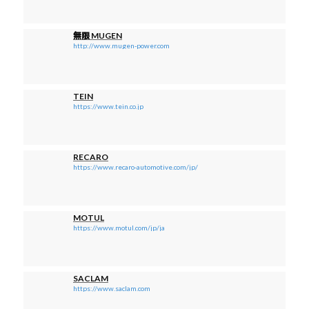
無限 MUGEN
http://www.mugen-power.com
TEIN
https://www.tein.co.jp
RECARO
https://www.recaro-automotive.com/jp/
MOTUL
https://www.motul.com/jp/ja
SACLAM
https://www.saclam.com