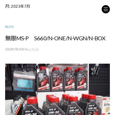
コ
月:
2023年7月
ン
テ
ン
ツ
BLOG
へ
無限MS-P S660/N-ONE/N-WGN/N-BOX
ス
キ
by
2023年7月31日
ッ
レフィル
プ